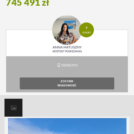
745 491 zł
9
OFERT
ANNA MATUSZNY
ASYSTENT POŚREDNIKA
502061910
ZOSTAW
WIADOMOŚĆ