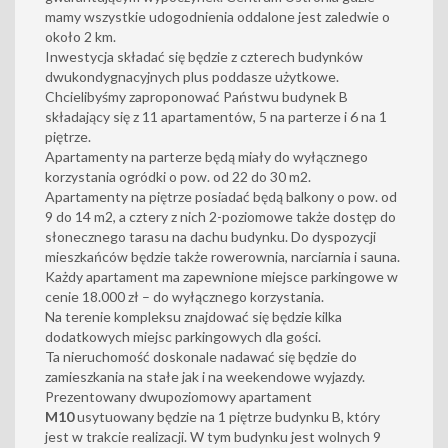
mamy wszystkie udogodnienia oddalone jest zaledwie o
około 2 km.
Inwestycja składać się będzie z czterech budynków
dwukondygnacyjnych plus poddasze użytkowe.
Chcielibyśmy zaproponować Państwu budynek B
składający się z 11 apartamentów, 5 na parterze i 6 na 1
piętrze.
Apartamenty na parterze będą miały do wyłącznego
korzystania ogródki o pow. od 22 do 30 m2.
Apartamenty na piętrze posiadać będą balkony o pow. od
9 do 14 m2, a cztery z nich 2-poziomowe także dostęp do
słonecznego tarasu na dachu budynku. Do dyspozycji
mieszkańców będzie także rowerownia, narciarnia i sauna.
Każdy apartament ma zapewnione miejsce parkingowe w
cenie 18.000 zł – do wyłącznego korzystania.
Na terenie kompleksu znajdować się będzie kilka
dodatkowych miejsc parkingowych dla gości.
Ta nieruchomość doskonale nadawać się będzie do
zamieszkania na stałe jak i na weekendowe wyjazdy.
Prezentowany dwupoziomowy apartament
M10
usytuowany będzie na 1 piętrze budynku B, który
jest w trakcie realizacji. W tym budynku jest wolnych 9