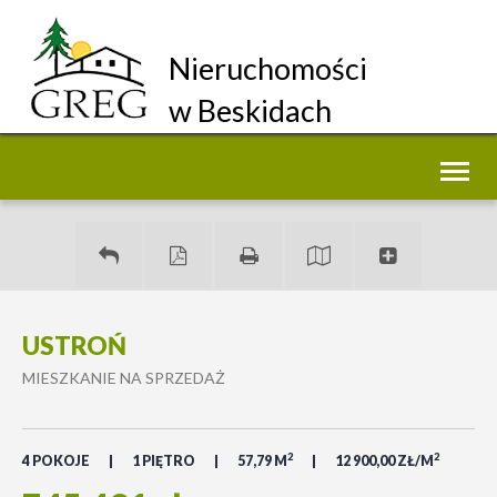
Nieruchomości
w Beskidach
Toggl
naviga
USTROŃ
MIESZKANIE NA SPRZEDAŻ
2
2
4 POKOJE
1 PIĘTRO
57,79 M
12 900,00 ZŁ/M