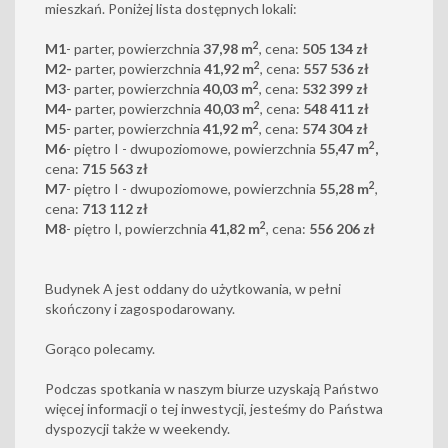
mieszkań. Poniżej lista dostępnych lokali:
2
M1
- parter, powierzchnia
37,98 m
, cena:
505 134 zł
2
M2-
parter, powierzchnia
41,92 m
, cena:
557 536 zł
2
M3
- parter, powierzchnia
40,03 m
, cena:
532 399 zł
2
M4-
parter, powierzchnia
40,03 m
, cena:
548 411 zł
2
M
5
- parter, powierzchnia
41,92 m
, cena:
574 304 zł
2
M6
- piętro I - dwupoziomowe, powierzchnia
55,47 m
,
cena:
715 563 zł
2
M7
- piętro I - dwupoziomowe, powierzchnia
55,28 m
,
cena:
713 112 zł
2
M8
- piętro I, powierzchnia
41,82 m
, cena:
556 206 zł
Budynek A jest oddany do użytkowania, w pełni
skończony i zagospodarowany.
Gorąco polecamy.
Podczas spotkania w naszym biurze uzyskają Państwo
więcej informacji o tej inwestycji, jesteśmy do Państwa
dyspozycji także w weekendy.