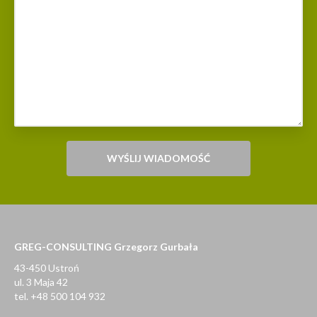
GREG-CONSULTING Grzegorz Gurbała
43-450 Ustroń
ul. 3 Maja 42
tel. +48 500 104 932