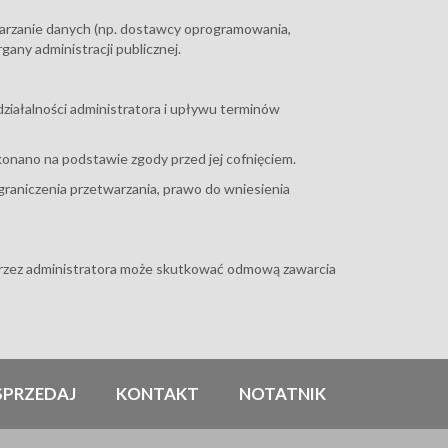
warzanie danych (np. dostawcy oprogramowania,
any administracji publicznej.
ziałalności administratora i upływu terminów
nano na podstawie zgody przed jej cofnięciem.
graniczenia przetwarzania, prawo do wniesienia
rzez administratora może skutkować odmową zawarcia
SPRZEDAJ
KONTAKT
NOTATNIK