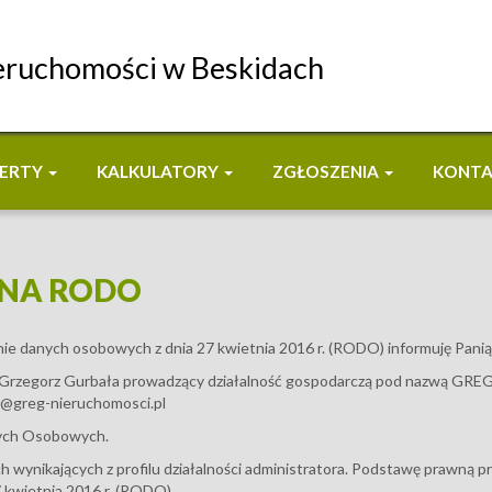
eruchomości w Beskidach
ERTY
KALKULATORY
ZGŁOSZENIA
KONT
JNA RODO
ie danych osobowych z dnia 27 kwietnia 2016 r. (RODO) informuję Panią 
t Grzegorz Gurbała prowadzący działalność gospodarczą pod nazwą GR
uro@greg-nieruchomosci.pl
nych Osobowych.
ynikających z profilu działalności administratora. Podstawę prawną prze
 kwietnia 2016 r. (RODO).