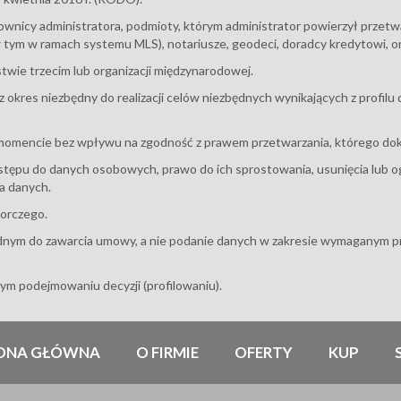
wnicy administratora, podmioty, którym administrator powierzył przet
 tym w ramach systemu MLS), notariusze, geodeci, doradcy kredytowi, org
twie trzecim lub organizacji międzynarodowej.
res niezbędny do realizacji celów niezbędnych wynikających z profilu d
momencie bez wpływu na zgodność z prawem przetwarzania, którego doko
stępu do danych osobowych, prawo do ich sprostowania, usunięcia lub o
a danych.
zorczego.
nym do zawarcia umowy, a nie podanie danych w zakresie wymaganym p
m podejmowaniu decyzji (profilowaniu).
ONA GŁÓWNA
O FIRMIE
OFERTY
KUP