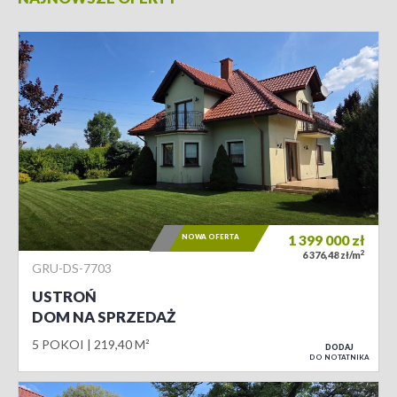
NOWA OFERTA
1 399 000
zł
2
6 376,48 zł/m
GRU-DS-7703
USTROŃ
DOM NA SPRZEDAŻ
5 POKOI
219,40 M²
DODAJ
DO NOTATNIKA