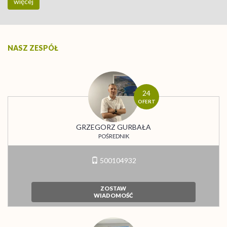
więcej
NASZ ZESPÓŁ
24
OFERT
GRZEGORZ GURBAŁA
POŚREDNIK
500104932
ZOSTAW
WIADOMOŚĆ