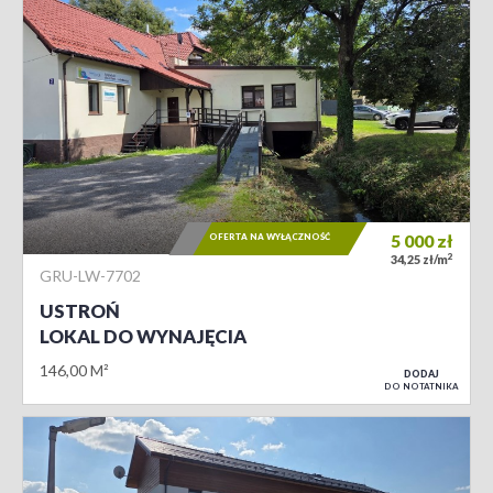
OFERTA NA WYŁĄCZNOŚĆ
5 000
zł
2
34,25 zł/m
GRU-LW-7702
USTROŃ
LOKAL DO WYNAJĘCIA
146,00 M²
DODAJ
DO NOTATNIKA