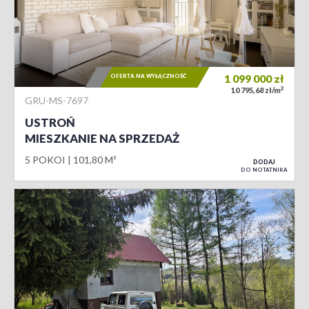
OFERTA NA WYŁĄCZNOŚĆ
1 099 000
zł
2
10 795,68 zł/m
GRU-MS-7697
USTROŃ
MIESZKANIE NA SPRZEDAŻ
5 POKOI
101,80 M²
DODAJ
DO NOTATNIKA