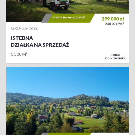
OFERTA NA WYŁĄCZNOŚĆ
299 000
zł
2
230,00 zł/m
GRU-GS-7696
ISTEBNA
DZIAŁKA NA SPRZEDAŻ
1 300 M²
DODAJ
DO NOTATNIKA