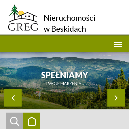
Nieruchomości
w Beskidach
Toggl
naviga
SPEŁNIAMY
TWOJE MARZENIA...