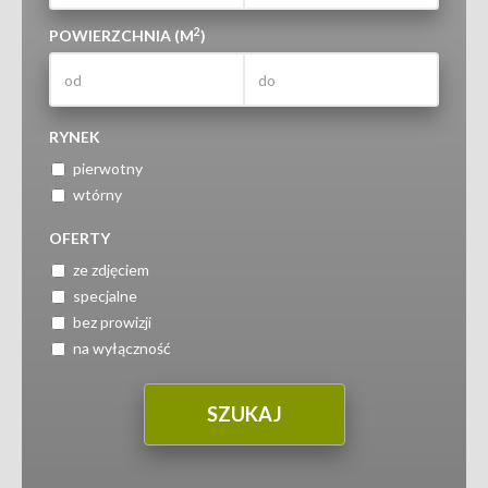
2
POWIERZCHNIA (M
)
RYNEK
pierwotny
wtórny
OFERTY
ze zdjęciem
specjalne
bez prowizji
na wyłączność