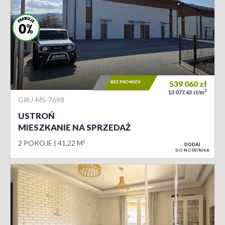
BEZ PROWIZJI
539 060
zł
2
13 077,63 zł/m
GRU-MS-7698
USTROŃ
MIESZKANIE NA SPRZEDAŻ
2 POKOJE
41,22 M²
DODAJ
DO NOTATNIKA