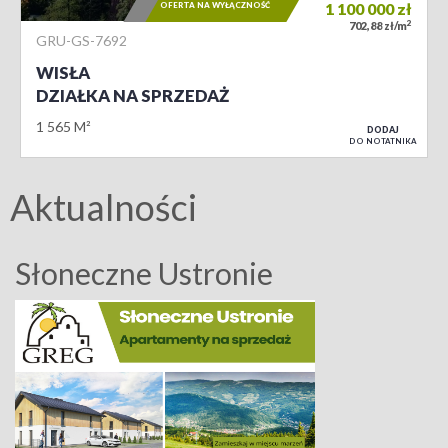
OFERTA NA WYŁĄCZNOŚĆ
1 100 000
zł
2
702,88 zł/m
GRU-GS-7692
WISŁA
DZIAŁKA NA SPRZEDAŻ
1 565 M²
DODAJ
DO NOTATNIKA
Aktualności
Słoneczne Ustronie