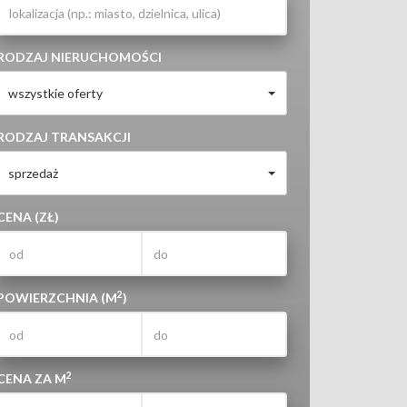
RODZAJ NIERUCHOMOŚCI
wszystkie oferty
RODZAJ TRANSAKCJI
sprzedaż
CENA (ZŁ)
2
POWIERZCHNIA (M
)
2
CENA ZA M