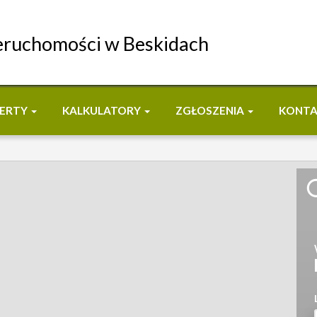
eruchomości w Beskidach
ERTY
KALKULATORY
ZGŁOSZENIA
KONT