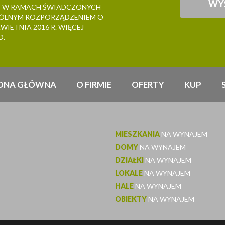
E W RAMACH ŚWIADCZONYCH
GÓLNYM ROZPORZĄDZENIEM O
IETNIA 2016 R. WIĘCEJ
O.
ONA GŁÓWNA
O FIRMIE
OFERTY
KUP
MIESZKANIA
NA WYNAJEM
DOMY
NA WYNAJEM
DZIAŁKI
NA WYNAJEM
LOKALE
NA WYNAJEM
HALE
NA WYNAJEM
OBIEKTY
NA WYNAJEM