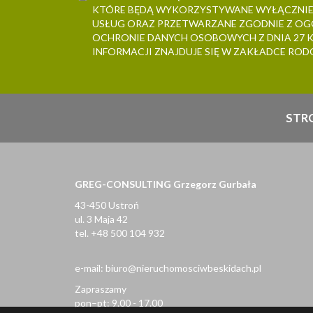
KTÓRE BĘDĄ WYKORZYSTYWANE WYŁĄCZNI
USŁUG ORAZ PRZETWARZANE ZGODNIE Z O
OCHRONIE DANYCH OSOBOWYCH Z DNIA 27 KW
INFORMACJI ZNAJDUJE SIĘ W ZAKŁADCE ROD
STR
GREG-CONSULTING Grzegorz Gurbała
43-450 Ustroń
ul. 3 Maja 42
tel. +48 500 104 932
e-mail:
biuro@nieruchomosciwbeskidach.pl
Zapraszamy
pon–pt: 9.00 - 17.00