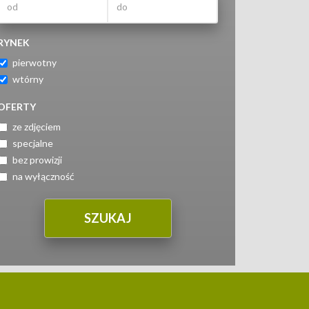
RYNEK
pierwotny
wtórny
OFERTY
ze zdjęciem
specjalne
bez prowizji
na wyłączność