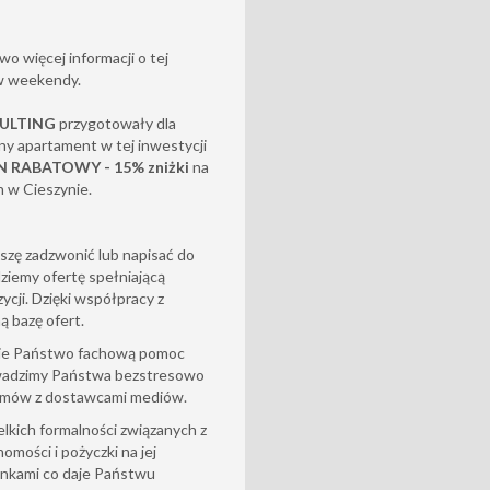
o więcej informacji o tej
 w weekendy.
SULTING
przygotowały dla
ny apartament w tej inwestycji
 RABATOWY - 15% zniżki
na
n w Cieszynie.
oszę zadzwonić lub napisać do
ziemy ofertę spełniającą
cji. Dzięki współpracy z
ą bazę ofert.
acie Państwo fachową pomoc
owadzimy Państwa bezstresowo
 umów z dostawcami mediów.
kich formalności związanych z
mości i pożyczki na jej
nkami co daje Państwu