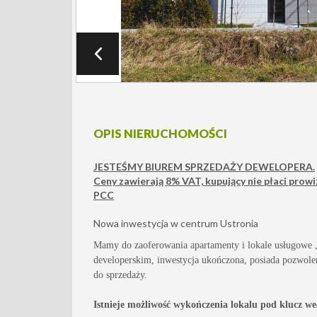
OPIS NIERUCHOMOŚCI
JESTEŚMY BIUREM SPRZEDAŻY DEWELOPERA.
Ceny zawierają 8% VAT, kupujący nie płaci prowiz
PCC
Nowa inwestycja w centrum Ustronia
Mamy do zaoferowania apartamenty i lokale usługowe ,
developerskim, inwestycja ukończona,
posiada pozwolen
do sprzedaży
.
Istnieje możliwość wykończenia lokalu pod klucz w