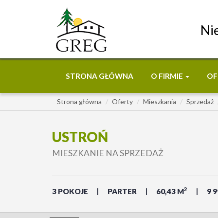
Ni
STRONA GŁÓWNA
O FIRMIE
OF
Strona główna
Oferty
Mieszkania
Sprzedaż
USTROŃ
MIESZKANIE NA SPRZEDAŻ
2
3 POKOJE
PARTER
60,43 M
9 