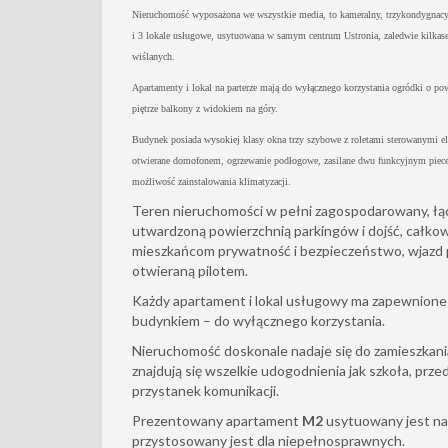
Nieruchomość wyposażona we wszystkie media, to kameralny, trzykondygnacy
i 3 lokale usługowe, usytuowana w samym centrum Ustronia, zaledwie kilkas
wiślanych.
Apartamenty i lokal na parterze mają do wyłącznego korzystania ogródki o pow
piętrze balkony z widokiem na góry.
Budynek posiada wysokiej klasy okna trzy szybowe z roletami sterowanymi e
otwierane domofonem, ogrzewanie podłogowe, zasilane dwu funkcyjnym pie
możliwość zainstalowania klimatyzacji.
Teren nieruchomości w pełni zagospodarowany, łącz
utwardzoną powierzchnią parkingów i dojść, całko
mieszkańcom prywatność i bezpieczeństwo, wjazd
otwieraną pilotem.
Każdy apartament i lokal usługowy ma zapewnione
budynkiem – do wyłącznego korzystania.
Nieruchomość doskonale nadaje się do zamieszkania
znajdują się wszelkie udogodnienia jak szkoła, przed
przystanek komunikacji.
Prezentowany apartament
M2
usytuowany jest na
przystosowany jest dla niepełnosprawnych.