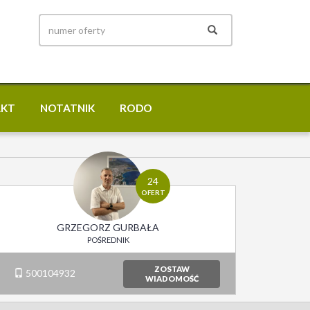
AKT
NOTATNIK
RODO
24
OFERT
GRZEGORZ GURBAŁA
POŚREDNIK
ZOSTAW
500104932
WIADOMOŚĆ