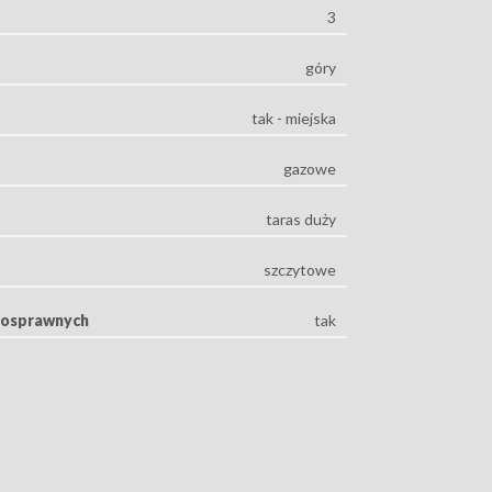
3
góry
tak - miejska
gazowe
taras duży
szczytowe
nosprawnych
tak