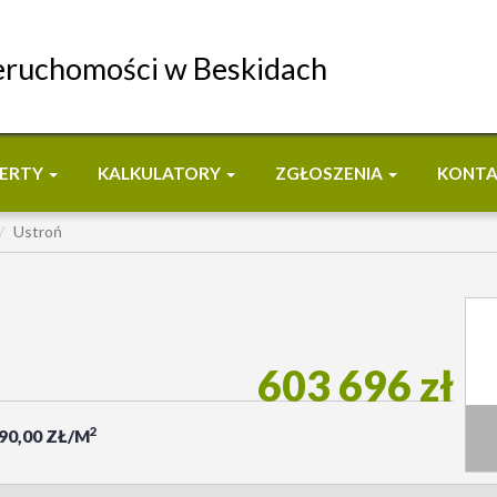
eruchomości w Beskidach
ERTY
KALKULATORY
ZGŁOSZENIA
KONT
Ustroń
603 696 zł
2
990,00 ZŁ/M