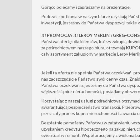
Gorąco polecamy i zapraszamy na prezentacje.
Podczas spotkania w naszym biurze uzyskają Państw
inwestycji, jesteśmy do Państwa dyspozycji także
!!! PROMOCJA !!! LEROY MERLIN i GREG-CON
Państwa ofertę: dla klientów, którzy zakupią dowol
za pośrednictwem naszego biura, otrzymają
KUPON
cały asortyment zakupiony w markecie Leroy Merli
Jeżeli ta oferta nie spełnia Państwa oczekiwań, pr
nas zaoszczędzicie Państwo swój cenny czas. Znajd
Państwa oczekiwania, jesteśmy do Państwa dyspozy
większością biur nieruchomości, posiadamy obszern
Korzystając z naszej usługi pośrednictwa otrzym
gwarantującą bezpieczeństwo transakcji. Przepr
przez cały proces kupna nieruchomości i zawarcia
Bezpłatnie pomożemy Państwu w załatwieniu wszel
uzyskaniem kredytu hipotecznego na zakup nierucho
ewentualny remont. Współpracujemy z wieloma ba