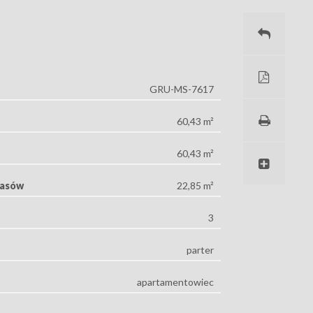
GRU-MS-7617
60,43 m²
60,43 m²
rasów
22,85 m²
3
parter
apartamentowiec