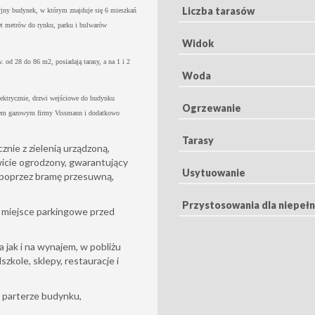
Liczba tarasów
jny budynek, w którym znajduje się 6 mieszkań
et metrów do rynku, parku i bulwarów
Widok
. od 28 do 86 m2, posiadają tarasy, a na 1 i 2
Woda
lektrycznie, drzwi wejściowe do budynku
Ogrzewanie
cem gazowym firmy Vissmann i dodatkowo
Tarasy
nie z zielenią urządzoną,
wicie ogrodzony, gwarantujący
Usytuowanie
 poprzez bramę przesuwną,
Przystosowania dla niepeł
 miejsce parkingowe przed
 jak i na wynajem, w pobliżu
szkole, sklepy, restauracje i
 parterze budynku,