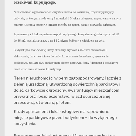
oczekiwań kupującego.
Nieruchomość wyposażona we wszystkie media, to kameralny, trzykondygnacyjny
budynek, w którym znajduje się 6 mieszkań i 3 lokale usługowe, usytuowana w samym
centrum Ustronia, zaledwie kilkaset metrów do rynku, parku i bulwarów wiślanych.
Apartamenty i lokal na parterze mają do wyłącznego korzystania ogródki o pow. od 28
do 86 m2, posiadają tarasy, a na 1 i 2 piętrze balkony z widokiem na góry.
Budynek posiada wysokiej klasy okna trzy szybowe z roletami sterowanymi
elektrycznie, drzwi wejściowe do budynku otwierane domofonem, ogrzewanie
podłogowe, zasilane dwu funkcyjnym piecem gazowym firmy Vissmann i dodatkowo
możliwość zainstalowania klimatyzacji.
Teren nieruchomości w pełni zagospodarowany, łącznie z
zielenią urządzoną, utwardzoną powierzchnią parkingów i
dojść, całkowicie ogrodzony, gwarantujący mieszkańcom
prywatność i bezpieczeństwo, wjazd poprzez bramę
przesuwną, otwieraną pilotem.
Każdy apartament i lokal usługowy ma zapewnione
miejsce parkingowe przed budynkiem – do wyłącznego
korzystania.
Prezentowany lokal usługowy
U1
usytuowany jest na