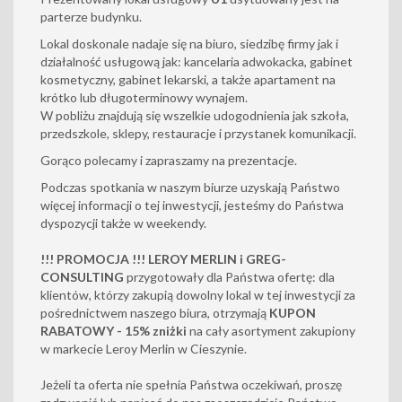
parterze budynku.
Lokal doskonale nadaje się na biuro, siedzibę firmy jak i
działalność usługową jak: kancelaria adwokacka, gabinet
kosmetyczny, gabinet lekarski, a także apartament na
krótko lub długoterminowy wynajem.
W pobliżu znajdują się wszelkie udogodnienia jak szkoła,
przedszkole, sklepy, restauracje i przystanek komunikacji.
Gorąco polecamy i zapraszamy na prezentacje.
Podczas spotkania w naszym biurze uzyskają Państwo
więcej informacji o tej inwestycji, jesteśmy do Państwa
dyspozycji także w weekendy.
!!! PROMOCJA !!! LEROY MERLIN i GREG-
CONSULTING
przygotowały dla Państwa ofertę: dla
klientów, którzy zakupią dowolny lokal w tej inwestycji za
pośrednictwem naszego biura, otrzymają
KUPON
RABATOWY - 15% zniżki
na cały asortyment zakupiony
w markecie Leroy Merlin w Cieszynie.
Jeżeli ta oferta nie spełnia Państwa oczekiwań, proszę