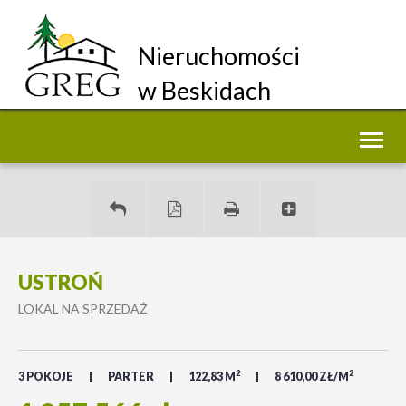
Nieruchomości
w Beskidach
Toggl
naviga
USTROŃ
LOKAL NA SPRZEDAŻ
2
2
3 POKOJE
PARTER
122,83 M
8 610,00 ZŁ/M