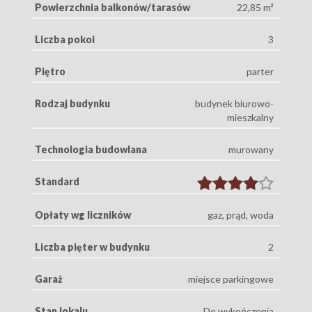
Powierzchnia balkonów/tarasów
22,85 m²
Liczba pokoi
3
Piętro
parter
Rodzaj budynku
budynek biurowo-
mieszkalny
Technologia budowlana
murowany
Standard
Opłaty wg liczników
gaz, prąd, woda
Liczba pięter w budynku
2
Garaż
miejsce parkingowe
Stan lokalu
Do wykończenia