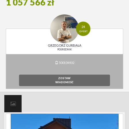
1 057 566 zł
24
OFERT
GRZEGORZ GURBAŁA
POŚREDNIK
500104932
ZOSTAW
WIADOMOŚĆ