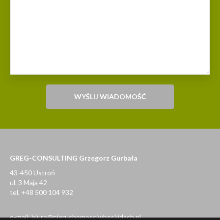
GREG-CONSULTING Grzegorz Gurbała
43-450 Ustroń
ul. 3 Maja 42
tel. +48 500 104 932
e-mail:
biuro@nieruchomosciwbeskidach.pl