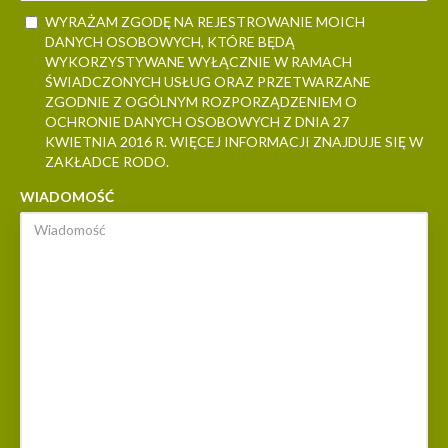
WYRAŻAM ZGODĘ NA REJESTROWANIE MOICH
DANYCH OSOBOWYCH, KTÓRE BĘDĄ
WYKORZYSTYWANE WYŁĄCZNIE W RAMACH
ŚWIADCZONYCH USŁUG ORAZ PRZETWARZANE
ZGODNIE Z OGÓLNYM ROZPORZĄDZENIEM O
OCHRONIE DANYCH OSOBOWYCH Z DNIA 27
KWIETNIA 2016 R. WIĘCEJ INFORMACJI ZNAJDUJE SIĘ W
ZAKŁADCE RODO.
WIADOMOŚĆ