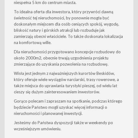
niespełna 5 km do centrum miasta.
To idealna oferta dla inwestora, który przywróci dawną
świetność tej nieruchomości, by ponownie mogła być
doskonałym miejscem dla osób ceniących spokój, wygodę,
bliskość natury i górskich atrakcji
lub rozbuduje jak
zamierzają obecni właściciele
. To także doskonała lokalizacja
na komfortową wille.
Dla nieruchomości przygotowano koncepcje rozbudowy do
około 2000m2, obecnie trwają uzgodnienia projektu
zmierzające do uzyskania pozwolenia na rozbudowę.
Wisła jest jednym z najważniejszych kurortów Beskidów,
który oferuje wiele wyciągów narciarski, trasy rowerowe, a
także miejsca do uprawiania turystyki pieszej, od wielu lat
cieszy się dużym zainteresowaniem inwestorów.
Gorąco polecam i zapraszam na spotkanie, podczas którego
będziecie Państwo mogli uzyskać więcej informacji o
nieruchomości i planowanej inwestycji.
Jesteśmy do Państwa dyspozycji także w weekendy po
wcześniejszym umówieniu.