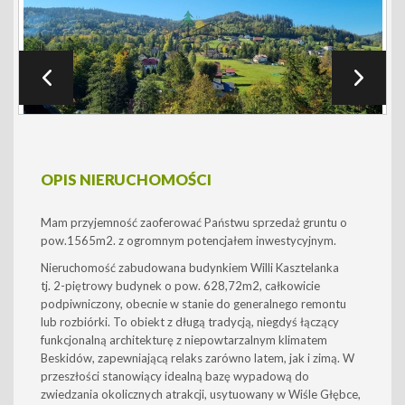
OPIS NIERUCHOMOŚCI
Mam przyjemność zaoferować Państwu sprzedaż gruntu
o
pow.1565m2.
z ogromnym potencjałem
inwestycyjnym
.
Nieruchomość zabudowana budynkiem Willi
Kasztelanka
tj.
2-piętrowy budynek o pow. 628,72m2, całkowicie
podpiwniczony
, obecnie w stanie
do generalnego remontu
lub rozbiórki. To obiekt z długą tradycją, niegdyś łączący
funkcjonalną architekturę z niepowtarzalnym klimatem
Beskidów, zapewniającą relaks zarówno latem, jak i zimą.
W
przeszłości stanowiący idealną bazę wypadową do
zwiedzania okolicznych atrakcji, usytuowany w Wiśle Głębce,