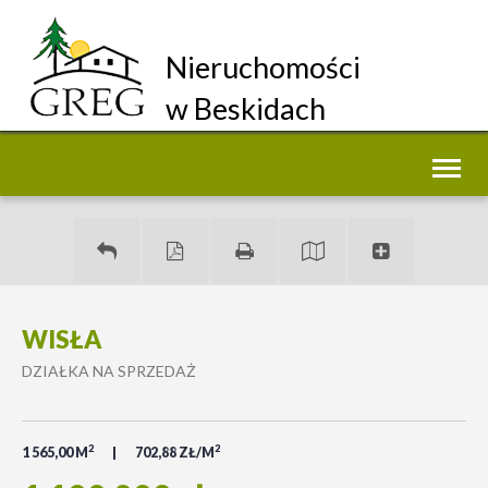
Nieruchomości
w Beskidach
Toggl
naviga
WISŁA
DZIAŁKA NA SPRZEDAŻ
2
2
1 565,00 M
702,88 ZŁ/M