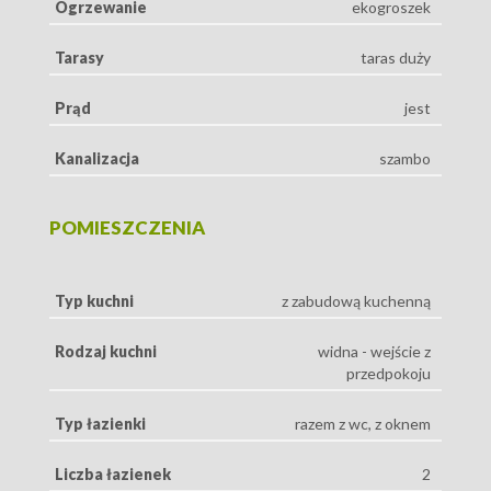
Ogrzewanie
ekogroszek
Tarasy
taras duży
Prąd
jest
Kanalizacja
szambo
POMIESZCZENIA
Typ kuchni
z zabudową kuchenną
Rodzaj kuchni
widna - wejście z
przedpokoju
Typ łazienki
razem z wc, z oknem
Liczba łazienek
2