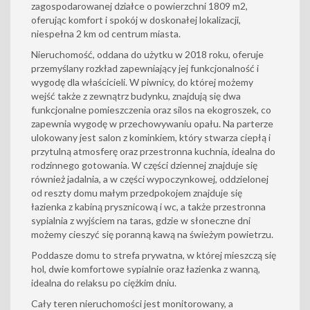
zagospodarowanej działce o powierzchni 1809 m2,
oferując komfort i spokój w doskonałej lokalizacji,
niespełna 2 km od centrum miasta.
Nieruchomość, oddana do użytku w 2018 roku, oferuje
przemyślany rozkład zapewniający jej funkcjonalność i
wygodę dla właścicieli. W piwnicy, do której możemy
wejść także z zewnątrz budynku, znajdują się dwa
funkcjonalne pomieszczenia oraz silos na ekogroszek, co
zapewnia wygodę w przechowywaniu opału. Na parterze
ulokowany jest salon z kominkiem, który stwarza ciepłą i
przytulną atmosferę oraz przestronna kuchnia, idealna do
rodzinnego gotowania. W części dziennej znajduje się
również jadalnia, a w części wypoczynkowej, oddzielonej
od reszty domu małym przedpokojem znajduje się
łazienka z kabiną prysznicową i wc, a także przestronna
sypialnia z wyjściem na taras, gdzie w słoneczne dni
możemy cieszyć się poranną kawą na świeżym powietrzu.
Poddasze domu to strefa prywatna, w której mieszczą się
hol, dwie komfortowe sypialnie oraz łazienka z wanną,
idealna do relaksu po ciężkim dniu.
Cały teren nieruchomości jest monitorowany, a