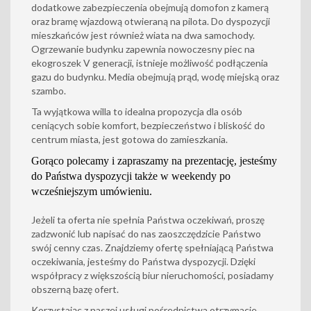
dodatkowe zabezpieczenia obejmują domofon z kamerą
oraz bramę wjazdową otwieraną na pilota. Do dyspozycji
mieszkańców jest również wiata na dwa samochody.
Ogrzewanie budynku zapewnia nowoczesny piec na
ekogroszek V generacji, istnieje możliwość podłączenia
gazu do budynku. Media obejmują prąd, wodę miejską oraz
szambo.
Ta wyjątkowa willa to idealna propozycja dla osób
ceniących sobie komfort, bezpieczeństwo i bliskość do
centrum miasta, jest gotowa do zamieszkania.
Gorąco polecamy i zapraszamy na prezentację, jesteśmy
do Państwa dyspozycji także w weekendy po
wcześniejszym umówieniu.
Jeżeli ta oferta nie spełnia Państwa oczekiwań, proszę
zadzwonić lub napisać do nas zaoszczędzicie Państwo
swój cenny czas. Znajdziemy ofertę spełniającą Państwa
oczekiwania, jesteśmy do Państwa dyspozycji. Dzięki
współpracy z większością biur nieruchomości, posiadamy
obszerną bazę ofert.
Korzystając z naszej usługi pośrednictwa otrzymacie