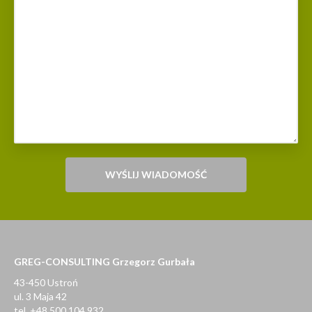
GREG-CONSULTING Grzegorz Gurbała
43-450 Ustroń
ul. 3 Maja 42
tel. +48 500 104 932