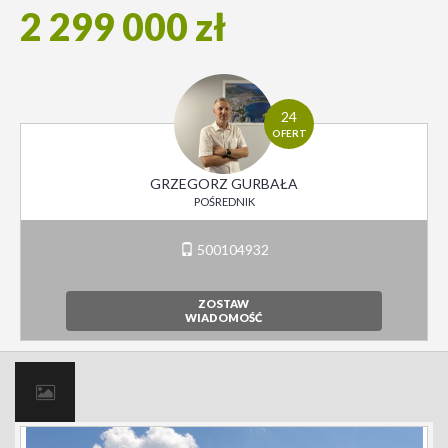
2 299 000 zł
24
OFERT
GRZEGORZ GURBAŁA
POŚREDNIK
500104932
ZOSTAW
WIADOMOŚĆ