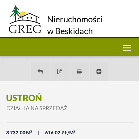
Nieruchomości
w Beskidach
Toggl
naviga
USTROŃ
DZIAŁKA NA SPRZEDAŻ
2
2
3 732,00 M
616,02 ZŁ/M