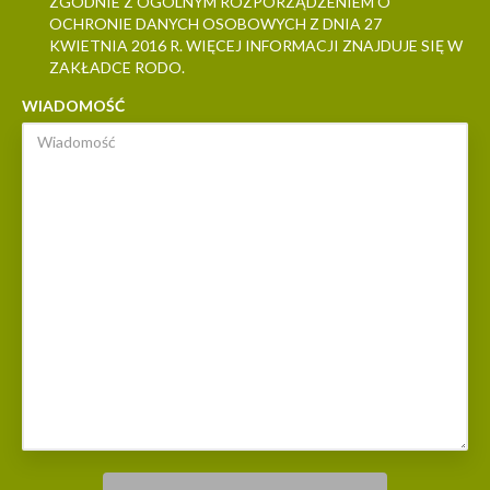
ZGODNIE Z OGÓLNYM ROZPORZĄDZENIEM O
OCHRONIE DANYCH OSOBOWYCH Z DNIA 27
KWIETNIA 2016 R. WIĘCEJ INFORMACJI ZNAJDUJE SIĘ W
ZAKŁADCE RODO.
WIADOMOŚĆ